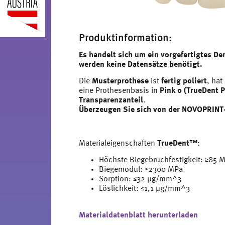
Produktinformation:
Es handelt sich um ein vorgefertigtes D
werden keine Datensätze benötigt.
Die
Musterprothese
ist
fertig poliert
, hat
eine Prothesenbasis in
Pink 0 (TrueDent P
Transparenzanteil
.
Überzeugen Sie sich von der NOVOPRINT-
Materialeigenschaften
TrueDent™
:
Höchste Biegebruchfestigkeit: ≥85 M
Biegemodul: ≥2300 MPa​
Sorption: ≤32 μg/mm^3
Löslichkeit: ≤1,1 μg/mm^3
Materialdatenblatt herunterladen