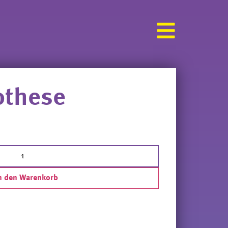
othese
n den Warenkorb