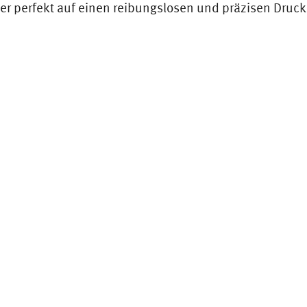
er perfekt auf einen reibungslosen und präzisen Druc
len Prothetikkomponenten mit Zahn- und Gingivaanteile
erschnitte:
Zahntaschen dürfen nicht ausgeblockt wer
ANZEIGEN