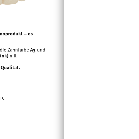
emoprodukt – es
 die Zahnfarbe
A3
und
ink)
mit
Qualität.
Pa​