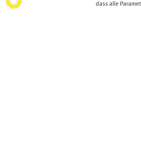
dass alle Paramet
Spaltbreite:
Bei al
Unt
ANZEIGEN