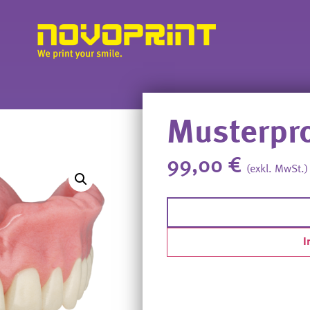
Musterpr
99,00
€
(exkl. MwSt.)
Alternative:
I