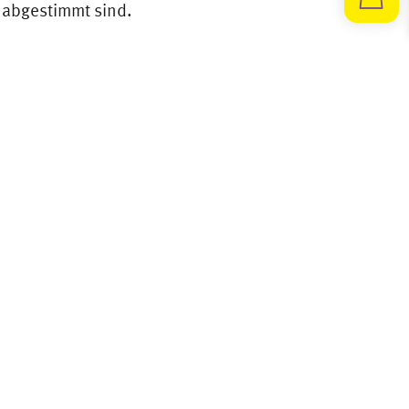
k abgestimmt sind.
n auf NULL stellen.
den.
inLab ® CAD /CAM
ANZEIGEN